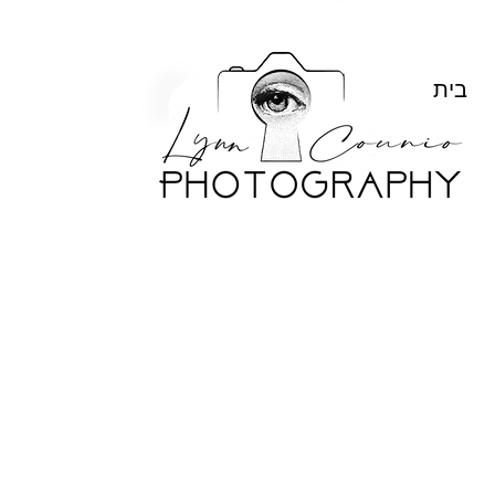
Lynn 
בית