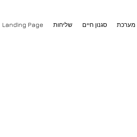
Counio Photographer in Orange County Art & Lifestyle Boutique 
מערכת
סגנון חיים
שליחות
Landing Page